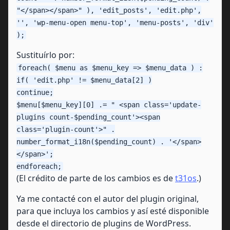
"</span></span>" ), 'edit_posts', 'edit.php',
'', 'wp-menu-open menu-top', 'menu-posts', 'div'
);
Sustituírlo por:
foreach( $menu as $menu_key => $menu_data ) :
if( 'edit.php' != $menu_data[2] )
continue;
$menu[$menu_key][0] .= " <span class='update-
plugins count-$pending_count'><span
class='plugin-count'>" .
number_format_i18n($pending_count) . '</span>
</span>';
endforeach;
(El crédito de parte de los cambios es de
t31os
.)
Ya me contacté con el autor del plugin original,
para que incluya los cambios y así esté disponible
desde el directorio de plugins de WordPress.